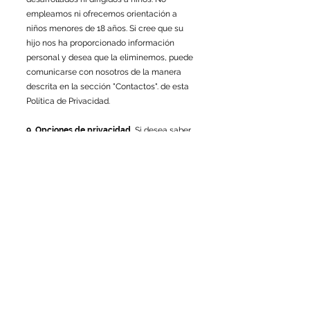
empleamos ni ofrecemos orientación a
niños menores de 18 años. Si cree que su
hijo nos ha proporcionado información
personal y desea que la eliminemos, puede
comunicarse con nosotros de la manera
descrita en la sección "Contactos". de esta
Política de Privacidad.
9.
Opciones de privacidad.
Si desea saber
si hemos recopilado información de
identificación personal sobre usted en línea,
puede dirigir su consulta al
540-574-3032
.
Haremos todo lo posible de buena fe para
responder a su consulta dentro de un
tiempo razonable. Del mismo modo,
haremos esfuerzos de buena fe para
responder dentro de un tiempo razonable a
cualquier solicitud que pueda realizar para
actualizar o cambiar cualquier PII que se
haya recopilado en nuestro Sitio o a través
de este.